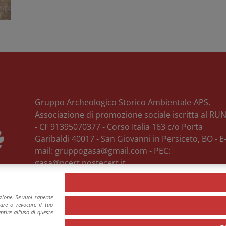
Gruppo Archeologico Storico Ambientale-APS,
Associazione di promozione sociale iscritta al RU
- CF 91395070377 -
Corso Italia 163 c/o Porta
Garibaldi
40017
-
San Giovanni in Persiceto
, BO
- E
mail:
gruppogasa@gmail.com
- PEC:
gasa@pcert.postecert.it
Privacy Policy & Cookie Policy
azione. Se vuoi saperne
tare o revocare il tuo
tire all'uso di queste