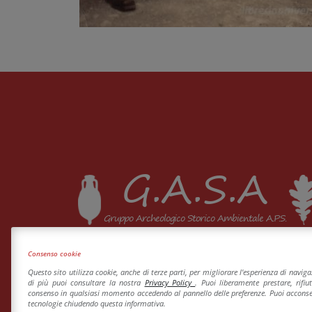
G.A.S.A
Gruppo Archeologico Storico Ambientale A.P.S.
Consenso cookie
Questo sito utilizza cookie, anche di terze parti, per migliorare l'esperienza di navig
di più puoi consultare la nostra
Privacy Policy
. Puoi liberamente prestare, rifiu
consenso in qualsiasi momento accedendo al pannello delle preferenze. Puoi acconsen
tecnologie chiudendo questa informativa.