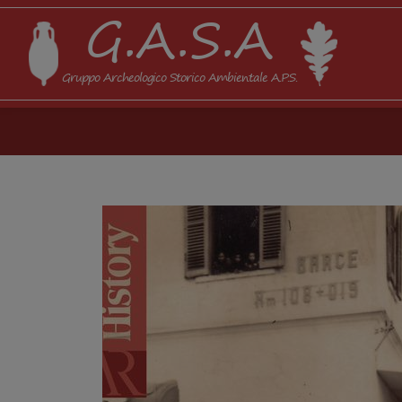
G.A.S.A
Gruppo Archeologico Storico Ambientale A.P.S.