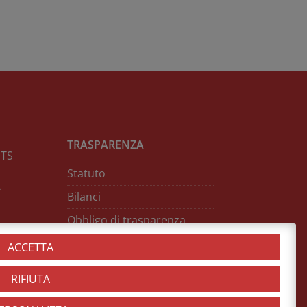
TRASPARENZA
NTS
Statuto
-
Bilanci
Obbligo di trasparenza
Contributi ricevuti
ACCETTA
RIFIUTA