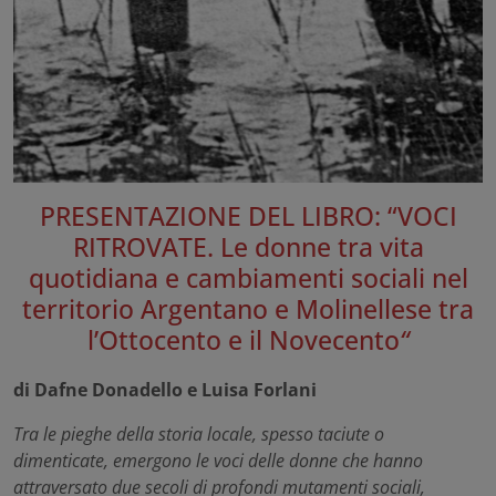
PRESENTAZIONE DEL LIBRO: “VOCI
RITROVATE. Le donne tra vita
quotidiana e cambiamenti sociali nel
territorio Argentano e Molinellese tra
l’Ottocento e il Novecento
“
di Dafne Donadello e Luisa Forlani
Tra le pieghe della storia locale, spesso taciute o
dimenticate, emergono le voci delle donne che hanno
attraversato due secoli di profondi mutamenti sociali,