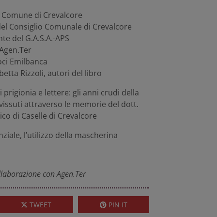
l Comune di Crevalcore
del Consiglio Comunale di Crevalcore
nte del G.A.S.A.-APS
i Agen.Ter
oci Emilbanca
abetta Rizzoli, autori del libro
i prigionia e lettere: gli anni crudi della
issuti attraverso le memorie del dott.
o di Caselle di Crevalcore
ziale, l’utilizzo della mascherina
ollaborazione con Agen.Ter
TWEET
PIN IT