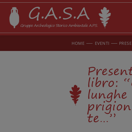
G.A.S.A
Gruppo Archeologico Storico Ambientale A.P.S.
HOME
EVENTI
PRESE
Present
libro: 
lunghe 
prigion
te…”