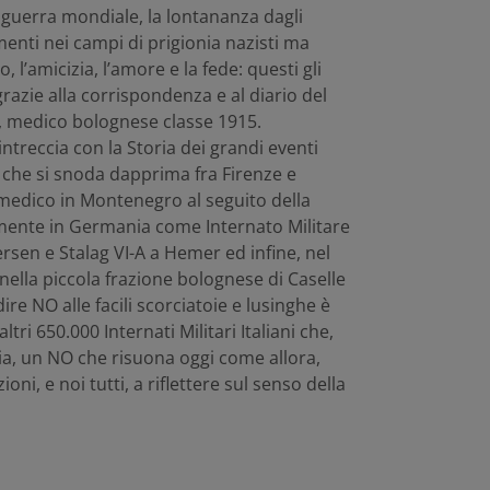
 guerra mondiale, la lontananza dagli
amenti nei campi di prigionia nazisti ma
 l’amicizia, l’amore e la fede: questi gli
grazie alla corrispondenza e al diario del
, medico bolognese classe 1915.
ntreccia con la Storia dei grandi eventi
e che si snoda dapprima fra Firenze e
 medico in Montenegro al seguito della
amente in Germania come Internato Militare
Versen e Stalag VI-A a Hemer ed infine, nel
nella piccola frazione bolognese di Caselle
dire NO alle facili scorciatoie e lusinghe è
ltri 650.000 Internati Militari Italiani che,
nia, un NO che risuona oggi come allora,
i, e noi tutti, a riflettere sul senso della