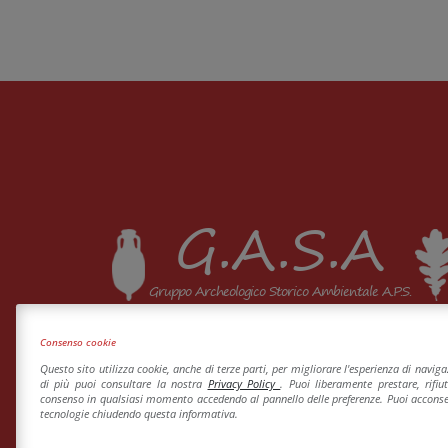
G.A.S.A
Gruppo Archeologico Storico Ambientale A.P.S.
Consenso cookie
Questo sito utilizza cookie, anche di terze parti, per migliorare l'esperienza di navig
di più puoi consultare la nostra
Privacy Policy
. Puoi liberamente prestare, rifiu
consenso in qualsiasi momento accedendo al pannello delle preferenze. Puoi acconsen
tecnologie chiudendo questa informativa.