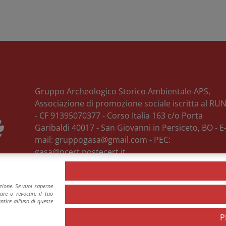
Gruppo Archeologico Storico Ambientale-APS,
Associazione di promozione sociale iscritta al RU
- CF 91395070377 -
Corso Italia 163 c/o Porta
Garibaldi
40017
-
San Giovanni in Persiceto
, BO
- E
mail:
gruppogasa@gmail.com
- PEC:
gasa@pcert.postecert.it
Privacy Policy & Cookie Policy
azione. Se vuoi saperne
tare o revocare il tuo
tire all'uso di queste
P