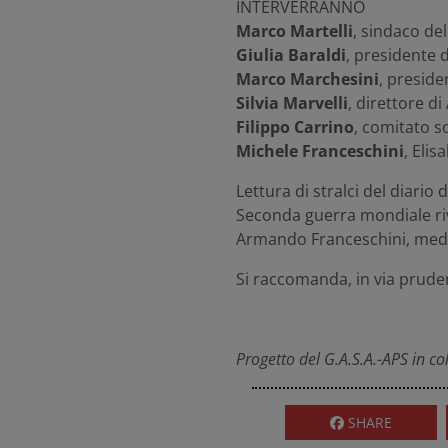
INTERVERRANNO
Marco Martelli
, sindaco de
Giulia Baraldi
, presidente 
Marco Marchesini
, preside
Silvia Marvelli
, direttore d
Filippo Carrino
, comitato s
Michele Franceschini
, Elis
Lettura di stralci del diario d
Seconda guerra mondiale riv
Armando Franceschini, medic
Si raccomanda, in via pruden
Progetto del G.A.S.A.-APS in c
SHARE