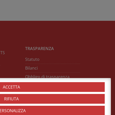
TRASPARENZA
NTS
Statuto
-
Bilanci
Obbligo di trasparenza
Contributi ricevuti
ACCETTA
RIFIUTA
ERSONALIZZA