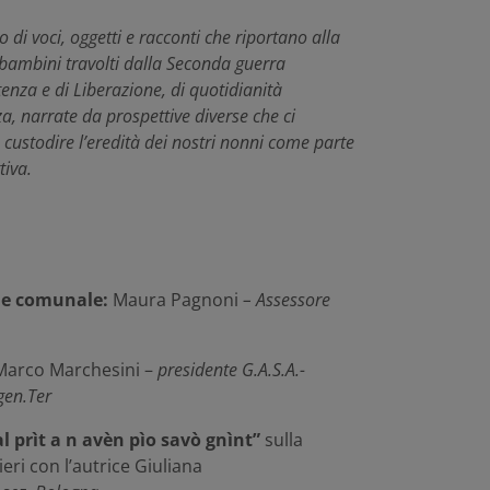
 di voci, oggetti e racconti che riportano alla
e bambini travolti dalla Seconda guerra
tenza e di Liberazione, di quotidianità
a, narrate da prospettive diverse che ci
 custodire l’eredità dei nostri nonni come parte
tiva.
one comunale:
Maura Pagnoni
– Assessore
Marco Marchesini –
presidente G.A.S.A.-
gen.Ter
al
prìt
a n
avèn
pìo
savò
gnìnt
”
sulla
ri con l’autrice Giuliana