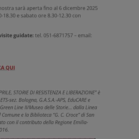
 mostra sarà aperta fino al 6 dicembre 2025
30-18.30 e sabato ore 8.30-12.30 con
visite guidate:
tel. 051-6871757 – email:
CA QUI
PRILE, STORIE DI RESISTENZA E LIBERAZIONE” è
 ETS-sez. Bologna, G.A.S.A.-APS, EduCARE e
 Green Line II/Museo delle Storie… dalla Linea
l Comune e la Biblioteca “G. C. Croce” di San
ato con il contributo della Regione Emilia-
016.