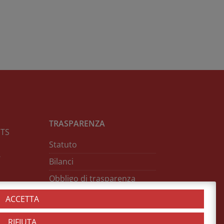
TRASPARENZA
NTS
Statuto
-
Bilanci
Obbligo di trasparenza
Contributi ricevuti
ACCETTA
RIFIUTA