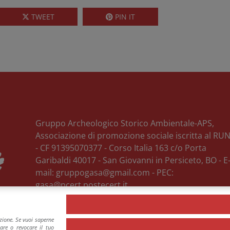
TWEET
PIN IT
Gruppo Archeologico Storico Ambientale-APS,
Associazione di promozione sociale iscritta al RU
- CF 91395070377 -
Corso Italia 163 c/o Porta
Garibaldi
40017
-
San Giovanni in Persiceto
, BO
- E
mail:
gruppogasa@gmail.com
- PEC:
gasa@pcert.postecert.it
Privacy Policy & Cookie Policy
azione. Se vuoi saperne
tare o revocare il tuo