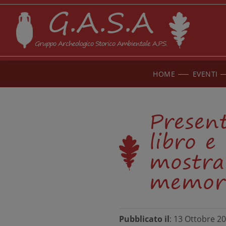
G.A.S.A
Gruppo Archeologico Storico Ambientale A.P.S.
HOME
EVENTI
Present
libro e
mostra 
memor
Pubblicato il
: 13 Ottobre 2