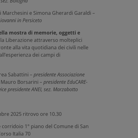
 sez. Bologna
oli Marchesini e Simona Gherardi Garaldi –
Giovanni in Persiceto
lla mostra di memorie, oggetti e
la Liberazione attraverso molteplici
onte alla vita quotidiana dei civili nelle
all’esperienza dei campi di
rea Sabattini
– presidente Associazione
,
Mauro Borsarini
– presidente
EduCARE
-
vice presidente ANEI, sez. Marzabotto
bre 2025 ritrovo ore 10.30
 e corridoio 1° piano del Comune di San
orso Italia 70