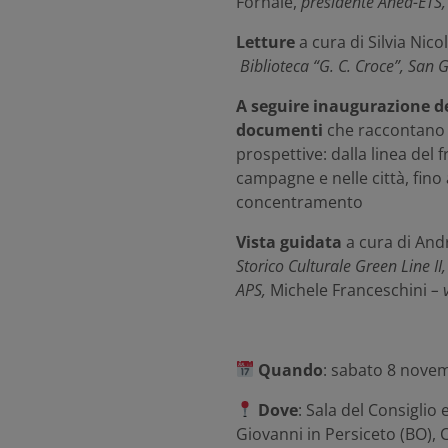
Fornalè,
presidente
Aned
-ETS,
Letture
a cura di Silvia Nic
Biblioteca “G. C. Croce”, San 
A seguire inaugurazione de
documenti
che raccontano 
prospettive: dalla linea del fr
campagne e nelle città, fino 
concentramento
Vista guidata
a cura di And
Storico Culturale Green Line II
APS,
Michele Franceschini
– 
Quando
: sabato 8 novem
Dove
: Sala del Consiglio
Giovanni in Persiceto (BO), C