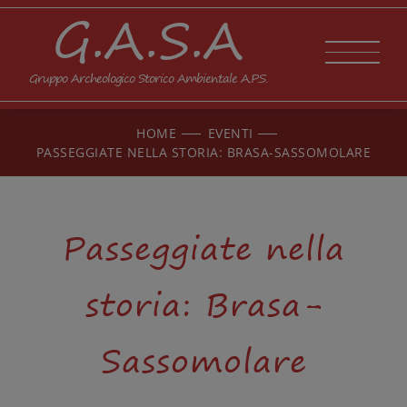
G.A.S.A
Gruppo Archeologico Storico Ambientale A.P.S.
HOME
EVENTI
PASSEGGIATE NELLA STORIA: BRASA-SASSOMOLARE
Passeggiate nella
storia: Brasa-
Sassomolare